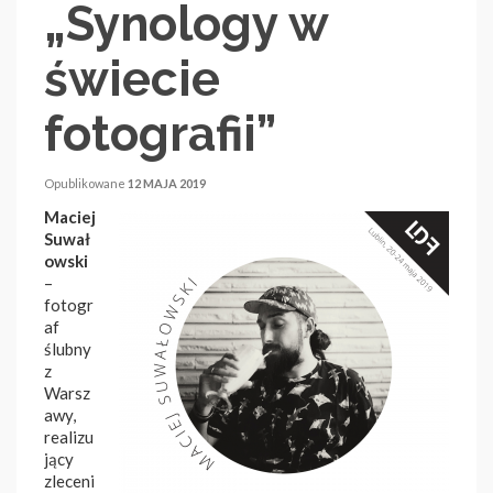
„Synology w
świecie
fotografii”
Opublikowane
12 MAJA 2019
Maciej
Suwał
owski
–
fotogr
af
ślubny
z
Warsz
awy,
realizu
jący
zleceni