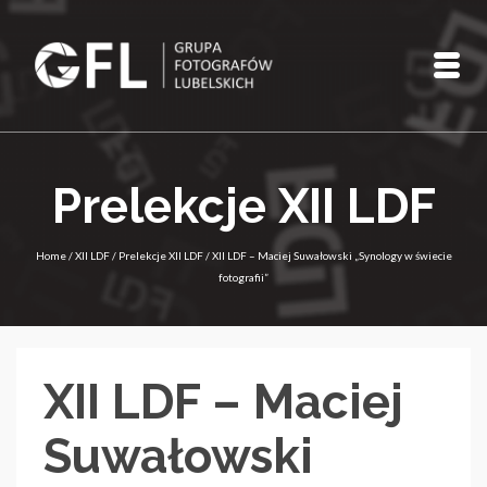
Prelekcje XII LDF
Home
/
XII LDF
/
Prelekcje XII LDF
/
XII LDF – Maciej Suwałowski „Synology w świecie
fotografii”
XII LDF – Maciej
Suwałowski