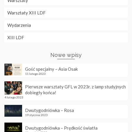
Warsztaty
Warsztaty XIII LDF
Wydarzenia
XIII LDF
Nowe wpisy
Gość specjalny – Asia Osak
11 lutego 2023
Pierwsze warsztaty GFL w 2023r. z lamp studyjnych
dobiegły końca!
4 lutego 2023
Dwutygodniówka – Rosa
19 stycznia 2023
Dwutygodniówka – Prędkość światła