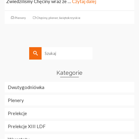
Zwiedziliśmy Chęciny wraz ze …
Czytaj dalej
Plenery
Chęciny
,
plener
,
świętokrzyskie
Szukaj
Kategorie
Dwutygodniówka
Plenery
Prelekcje
Prelekcje XIII LDF