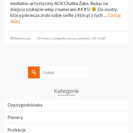
medialno-artystyczny ACK Chatka Żaka. Będąc na
miejscu szukajcie wlep z numerami #4 #5!
Do osoby,
która pierwsza zrobi sobie selfie z którąś z tych …
Czytaj
dalej
Wydarzenia
Flanersi
,
fotografia uliczna
,
kolektyw
,
LDF
,
X LDF
Szukaj
Kategorie
Dwutygodniówka
Plenery
Prelekcje