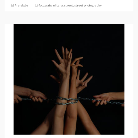
Prelekcje
fotografia uliczna
,
street
,
street photography