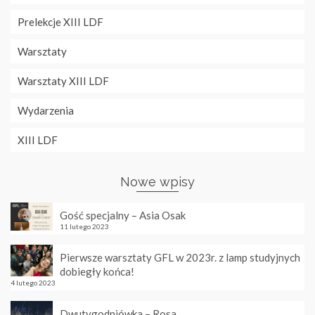
Prelekcje XIII LDF
Warsztaty
Warsztaty XIII LDF
Wydarzenia
XIII LDF
Nowe wpisy
Gość specjalny – Asia Osak
11 lutego 2023
Pierwsze warsztaty GFL w 2023r. z lamp studyjnych
dobiegły końca!
4 lutego 2023
Dwutygodniówka – Rosa