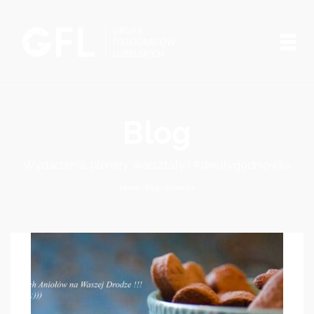
Blog
Wydarzenia, plenery, warsztaty i #dwutygodniówka
Home
/
Blog
- Strona 24